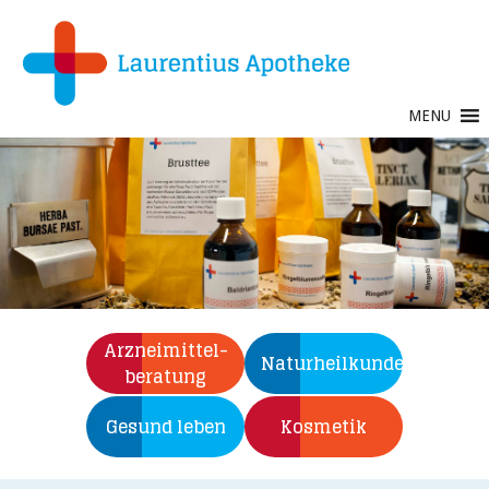
MENU
Arzneimittel-­
Naturheilkunde
beratung
Gesund leben
Kosmetik