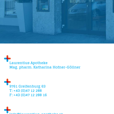
info@laurentius-apotheke.at
Laurentius Apotheke
Mag. pharm. Katharina Hofner-Göllner
9761 Greifenburg 63
T: +43 (0)47 12 288
F: +43 (0)47 12 288 16