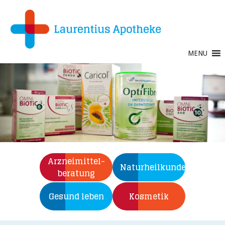
MENU
Arzneimittel-­
Naturheilkunde
beratung
Gesund leben
Kosmetik