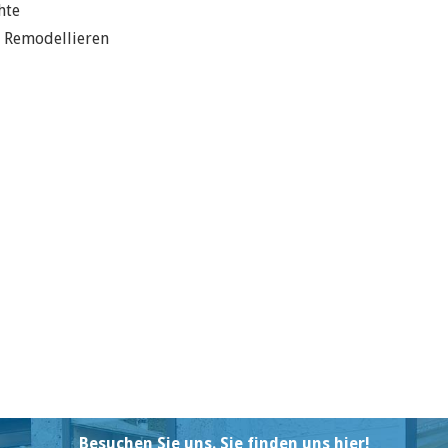
hte
m Remodellieren
Besuchen Sie uns. Sie finden uns hier!