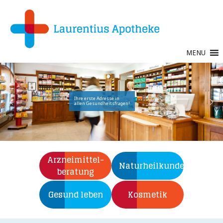
MENU
Ihre erste Adresse in
allen Gesundheitsfragen!
Arzneimittel-­
Naturheilkunde
beratung
Gesund leben
Kosmetik