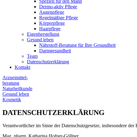
Speziell für den Mann
Dermo-aktiv Pflege
Augenpflege
Regelmäßige Pflege
Körperpflege
Haarpflege
Eigenherstellung
Gesund leben
Nährstoff-Beratung für Ihre Gesundheit
Darmgesundheit
Team
Datenschutzerklärung
Kontakt
Arzneimittel-­
beratung
Naturheilkunde
Gesund leben
Kosmetik
DATENSCHUTZERKLÄRUNG
Verantwortlicher im Sinne der Datenschutzgesetze, insbesondere d
Mag. pharm. Katharina Hofner-Göllner