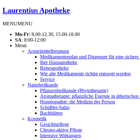
Laurentius Apotheke
MENU
MENU
Mo-Fr
: 8.00-12.30, 15.00-18.00
SA
: 8:00-12:00
Menü
Arzneimittelberatung
Medikamentenplan und Dispenser für eine sichere 
Ihre Hausapotheke
Reiseapotheke
Wie alte Medikamente richtig entsorgt werden
Service
Naturheilkunde
Pflanzenheilkunde (Phytotherapie)
Aromatherapie: pflanzliche Energie in ätherischen
Homöopathie: die Medizin der Person
Schüßler-Salze
Bachblüten
Kosmetik
Gesichtspflege
Chrono-aktive Pflege
Intensive Wirkungen