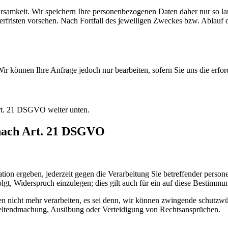
samkeit. Wir speichern Ihre personenbezogenen Daten daher nur so lan
herfristen vorsehen. Nach Fortfall des jeweiligen Zweckes bzw. Ablauf
 Wir können Ihre Anfrage jedoch nur bearbeiten, sofern Sie uns die erfo
Art. 21 DSGVO weiter unten.
 nach Art. 21 DSGVO
ation ergeben, jederzeit gegen die Verarbeitung Sie betreffender pers
lgt, Widerspruch einzulegen; dies gilt auch für ein auf diese Bestimm
 nicht mehr verarbeiten, es sei denn, wir können zwingende schutzwür
 Geltendmachung, Ausübung oder Verteidigung von Rechtsansprüchen.